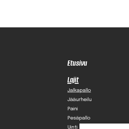
Etusivu
Lajit
Jalkapallo
Jääurheilu
Paini
Pesäpallo
Uinti