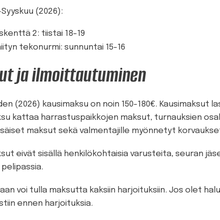
Syyskuu (2026):
kenttä 2: tiistai 18-19
iityn tekonurmi: sunnuntai 15-16
t ja ilmoittautuminen
en (2026) kausimaksu on noin 150-180€. Kausimaksut l
su kattaa harrastuspaikkojen maksut, turnauksien osal
isäiset maksut sekä valmentajille myönnetyt korvaukse
ut eivät sisällä henkilökohtaisia varusteita, seuran jäs
 pelipassia.
an voi tulla maksutta kaksiin harjoituksiin. Jos olet ha
tiin ennen harjoituksia.