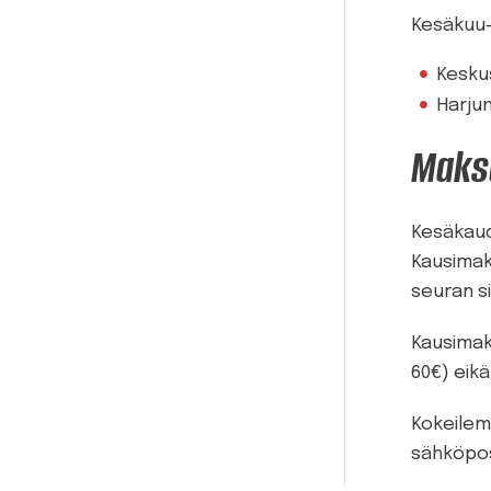
Kesäkuu-
Keskus
Harjun
Maksu
Kesäkaud
Kausimak
seuran s
Kausimaks
60€) eikä
Kokeilema
sähköpos