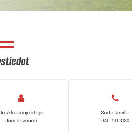
stiedot
Joukkueenjohtaja
Soita Janille
Jani Toivonen
040 731 3130