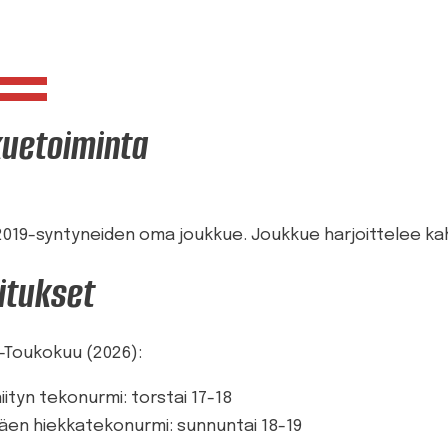
kuetoiminta
2019-syntyneiden oma joukkue. Joukkue harjoittelee kahdes
itukset
-Toukokuu (2026):
iityn tekonurmi: torstai 17-18
mäen hiekkatekonurmi: sunnuntai 18-19