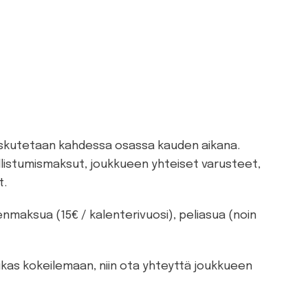
askutetaan kahdessa osassa kauden aikana.
listumismaksut, joukkueen yhteiset varusteet,
t.
enmaksua (15€ / kalenterivuosi), peliasua (noin
lukas kokeilemaan, niin ota yhteyttä joukkueen