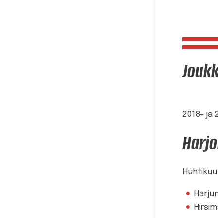
Jouk
2018- ja 
Harjo
Huhtikuu
Harjun
Hirsi