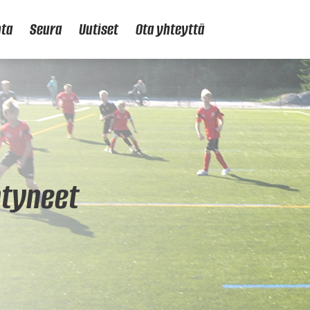
nta
Seura
Uutiset
Ota yhteyttä
tyneet