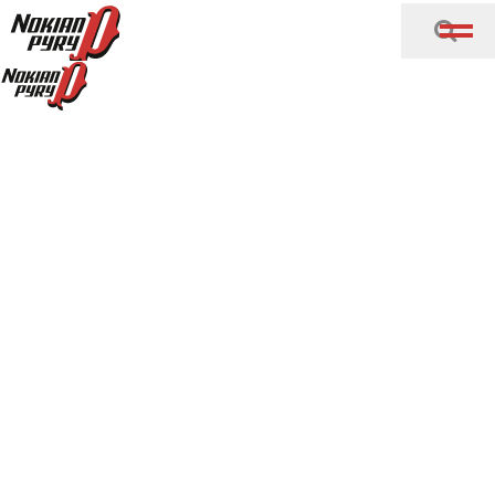
Siirry sisältöön
Etusivu
Lajit
Jääurheilu
Pyry Hockey
Pyry Hockey
Pyry Hockey
Pyry Hockey pelaa Mestistä sekä U20 Suomi-sarjaa.
Seuraa joukkueiden voitokasta matkaa
Pyry Hockeyn
nettisivuilta!