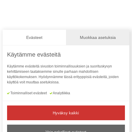
Evästeet
Muokkaa asetuksia
Käytämme evästeitä
Käytämme evästeitä sivuston toiminnallisuuksien ja suorituskyvyn
kehittämiseen taataksemme sinulle parhaan mahdollisen
käyttökokemuksen. Hyödynnämme tässä erityyppisiä evästeitä, joiden
käyttöä voit muuttaa asetuksissa.
Toiminnalliset evästeet
Analytiikka
Hyväksy kaikki
Yhteystiedot