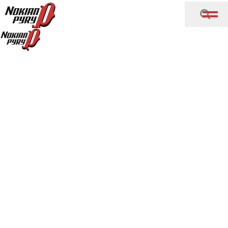
Siirry sisältöön
Etusivu
Lajit
Voimistelu
Rytminen voimistelu
Rytminen voimistelu
Rytminen voimistelu
Sabimia
Kilparyhmä Sabimia koostuu 2010 syntyneistä ja
sitä vanhemmista voimistelijoista.
Ryhmän voimistelijat kilpailevat niin yksilöinä kuin