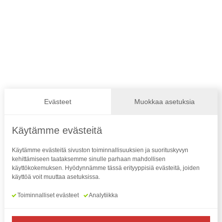
voimistelu@nokianpyry.fi
Evästeet
Muokkaa asetuksia
Käytämme evästeitä
Käytämme evästeitä sivuston toiminnallisuuksien ja suorituskyvyn
kehittämiseen taataksemme sinulle parhaan mahdollisen
käyttökokemuksen. Hyödynnämme tässä erityyppisiä evästeitä, joiden
käyttöä voit muuttaa asetuksissa.
Yhteystiedot
Toiminnalliset evästeet
Analytiikka