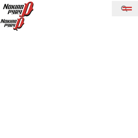
Siirry sisältöön
Uinti