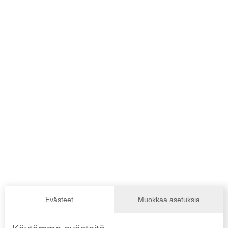
Seuraa meitä instassa!
Evästeet
Muokkaa asetuksia