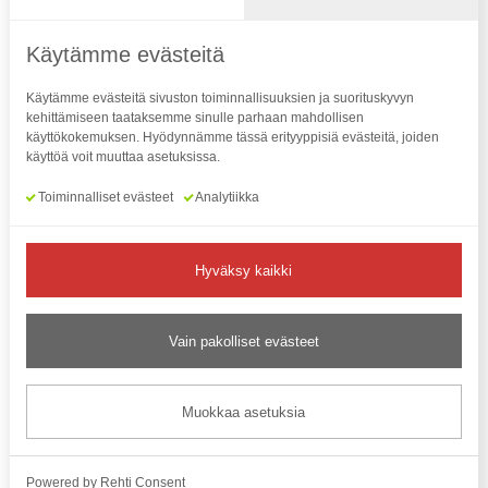
Käytämme evästeitä
Käytämme evästeitä sivuston toiminnallisuuksien ja suorituskyvyn
kehittämiseen taataksemme sinulle parhaan mahdollisen
käyttökokemuksen. Hyödynnämme tässä erityyppisiä evästeitä, joiden
käyttöä voit muuttaa asetuksissa.
Yhteystiedot
Toiminnalliset evästeet
Analytiikka
Korkeemäenkatu 12
37100 Nokia
Hyväksy kaikki
puh. 040 913 2156
toimisto@nokianpyry.fi
Y-tunnus: 0151593-8
Vain pakolliset evästeet
Muokkaa asetuksia
© 2026 Nokian Pyry ry
Evästeasetukset
Powered by
Rehti Consent